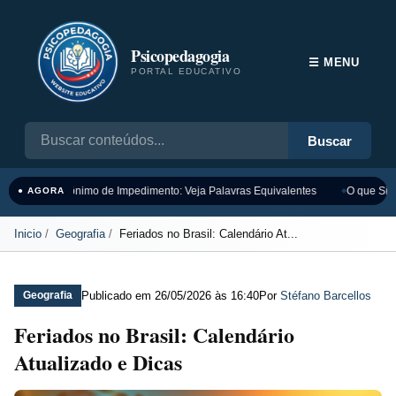
Psicopedagogia
☰ MENU
PORTAL EDUCATIVO
Buscar
Sinônimo de Impedimento: Veja Palavras Equivalentes
O que Sign
● AGORA
Inicio
Geografia
Feriados no Brasil: Calendário At...
Publicado em
26/05/2026 às 16:40
Por
Stéfano Barcellos
Geografia
Feriados no Brasil: Calendário
Atualizado e Dicas