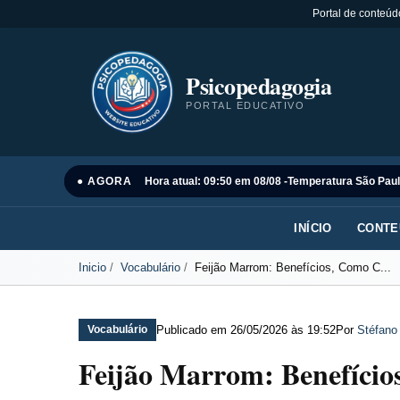
Portal de conteúd
Psicopedagogia
PORTAL EDUCATIVO
● AGORA
Hora atual: 09:50 em 08/08 -
Temperatura São Paul
INÍCIO
CONTE
Inicio
Vocabulário
Feijão Marrom: Benefícios, Como C...
Publicado em
26/05/2026 às 19:52
Por
Stéfano
Vocabulário
Feijão Marrom: Benefício