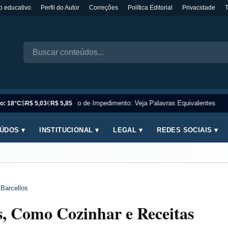
o educativo.
Perfil do Autor
Correções
Política Editorial
Privacidade
Sinônimo de Impedimento: Veja Palavras Equivalentes
o: 18°C
$
R$ 5,03
€
R$ 5,85
ÚDOS ▾
INSTITUCIONAL ▾
LEGAL ▾
REDES SOCIAIS ▾
 Barcellos
s, Como Cozinhar e Receitas