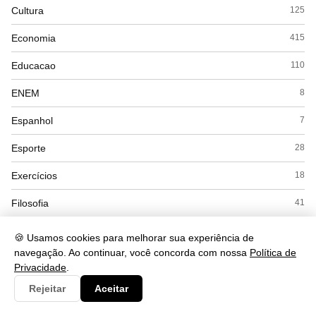
Cultura
125
Economia
415
Educacao
110
ENEM
8
Espanhol
7
Esporte
28
Exercícios
18
Filosofia
41
Física
53
🍪 Usamos cookies para melhorar sua experiência de
navegação. Ao continuar, você concorda com nossa
Política de
Geografia
169
Privacidade
.
Gramática
284
Rejeitar
Aceitar
História
168