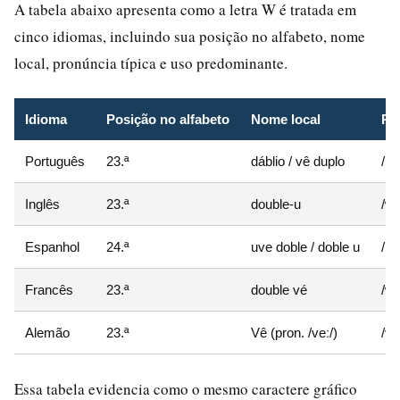
A tabela abaixo apresenta como a letra W é tratada em
cinco idiomas, incluindo sua posição no alfabeto, nome
local, pronúncia típica e uso predominante.
Idioma
Posição no alfabeto
Nome local
Pr
Português
23.ª
dáblio / vê duplo
/u/
Inglês
23.ª
double-u
/w/
Espanhol
24.ª
uve doble / doble u
/b/
Francês
23.ª
double vé
/w/
Alemão
23.ª
Vê (pron. /veː/)
/v/
Essa tabela evidencia como o mesmo caractere gráfico