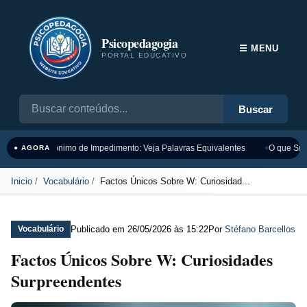
Psicopedagogia
☰ MENU
PORTAL EDUCATIVO
Buscar
Sinônimo de Impedimento: Veja Palavras Equivalentes
O que Sign
● AGORA
Inicio
Vocabulário
Factos Únicos Sobre W: Curiosidad...
Publicado em
26/05/2026 às 15:22
Por
Stéfano Barcellos
Vocabulário
Factos Únicos Sobre W: Curiosidades
Surpreendentes