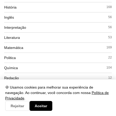
História
168
Inglês
56
Interpretação
56
Literatura
53
Matemática
169
Politica
22
Química
104
Redação
12
🍪 Usamos cookies para melhorar sua experiência de
Saude
490
navegação. Ao continuar, você concorda com nossa
Política de
Seguranca
Privacidade
.
93
Rejeitar
Aceitar
Simulados
15