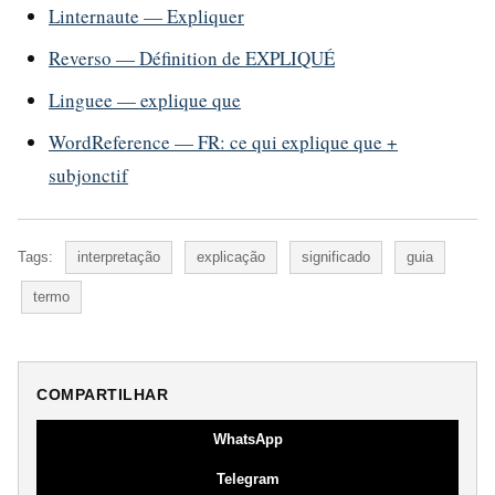
Linternaute — Expliquer
Reverso — Définition de EXPLIQUÉ
Linguee — explique que
WordReference — FR: ce qui explique que +
subjonctif
Tags:
interpretação
explicação
significado
guia
termo
COMPARTILHAR
WhatsApp
Telegram