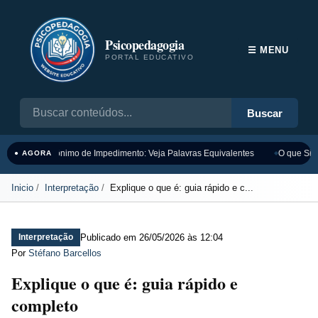
Psicopedagogia
☰ MENU
PORTAL EDUCATIVO
Buscar
Sinônimo de Impedimento: Veja Palavras Equivalentes
O que Sign
● AGORA
Inicio
Interpretação
Explique o que é: guia rápido e c...
Publicado em
26/05/2026 às 12:04
Interpretação
Por
Stéfano Barcellos
Explique o que é: guia rápido e
completo