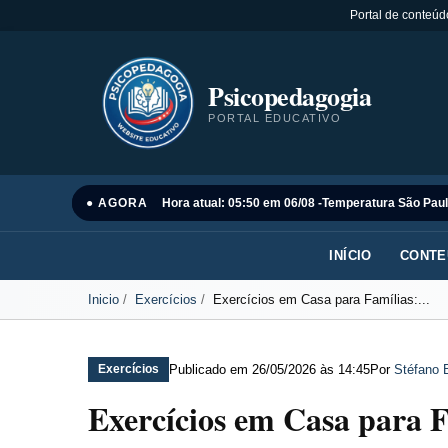
Portal de conteúd
Psicopedagogia
PORTAL EDUCATIVO
● AGORA
Hora atual: 05:50 em 06/08 -
Temperatura São Paul
INÍCIO
CONTE
Inicio
Exercícios
Exercícios em Casa para Famílias:...
Publicado em
26/05/2026 às 14:45
Por
Stéfano 
Exercícios
Exercícios em Casa para F