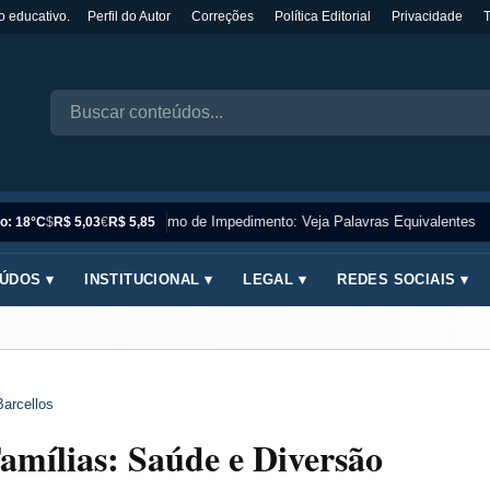
o educativo.
Perfil do Autor
Correções
Política Editorial
Privacidade
Sinônimo de Impedimento: Veja Palavras Equivalentes
o: 18°C
$
R$ 5,03
€
R$ 5,85
ÚDOS ▾
INSTITUCIONAL ▾
LEGAL ▾
REDES SOCIAIS ▾
Barcellos
amílias: Saúde e Diversão