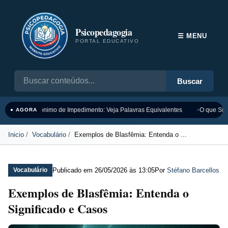
Psicopedagogia
☰ MENU
PORTAL EDUCATIVO
Buscar
Sinônimo de Impedimento: Veja Palavras Equivalentes
O que Sign
● AGORA
Inicio
Vocabulário
Exemplos de Blasfêmia: Entenda o ...
Publicado em
26/05/2026 às 13:05
Por
Stéfano Barcellos
Vocabulário
Exemplos de Blasfêmia: Entenda o
Significado e Casos