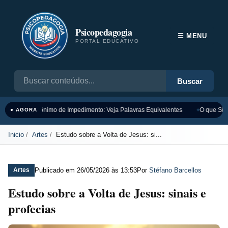
Psicopedagogia
☰ MENU
PORTAL EDUCATIVO
Buscar
Sinônimo de Impedimento: Veja Palavras Equivalentes
O que Sign
● AGORA
Inicio
Artes
Estudo sobre a Volta de Jesus: si...
Publicado em
26/05/2026 às 13:53
Por
Stéfano Barcellos
Artes
Estudo sobre a Volta de Jesus: sinais e
profecias