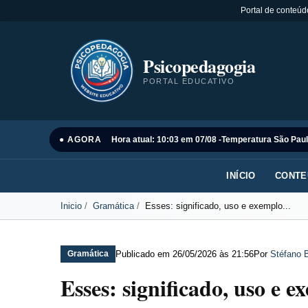
Portal de conteúd
Psicopedagogia
PORTAL EDUCATIVO
● AGORA
Hora atual: 10:03 em 07/08 -
Temperatura São Paul
INÍCIO
CONTE
Inicio
Gramática
Esses: significado, uso e exemplo...
Publicado em
26/05/2026 às 21:56
Por
Stéfano B
Gramática
Esses: significado, uso e e