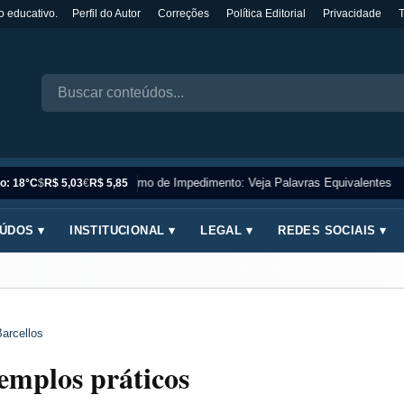
o educativo.
Perfil do Autor
Correções
Política Editorial
Privacidade
Sinônimo de Impedimento: Veja Palavras Equivalentes
o: 18°C
$
R$ 5,03
€
R$ 5,85
ÚDOS ▾
INSTITUCIONAL ▾
LEGAL ▾
REDES SOCIAIS ▾
arcellos
xemplos práticos