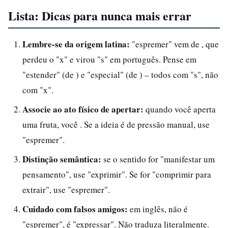
Lista: Dicas para nunca mais errar
Lembre-se da origem latina:
"espremer" vem de , que
perdeu o "x" e virou "s" em português. Pense em
"estender" (de ) e "especial" (de ) – todos com "s", não
com "x".
Associe ao ato físico de apertar:
quando você aperta
uma fruta, você . Se a ideia é de pressão manual, use
"espremer".
Distinção semântica:
se o sentido for "manifestar um
pensamento", use "exprimir". Se for "comprimir para
extrair", use "espremer".
Cuidado com falsos amigos:
em inglês, não é
"espremer", é "expressar". Não traduza literalmente.