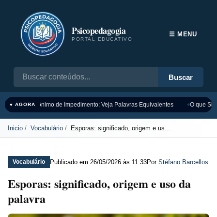
Psicopedagogia
☰ MENU
PORTAL EDUCATIVO
Buscar
Sinônimo de Impedimento: Veja Palavras Equivalentes
O que Sign
● AGORA
Inicio
Vocabulário
Esporas: significado, origem e us...
Publicado em
26/05/2026 às 11:33
Por
Stéfano Barcellos
Vocabulário
Esporas: significado, origem e uso da
palavra