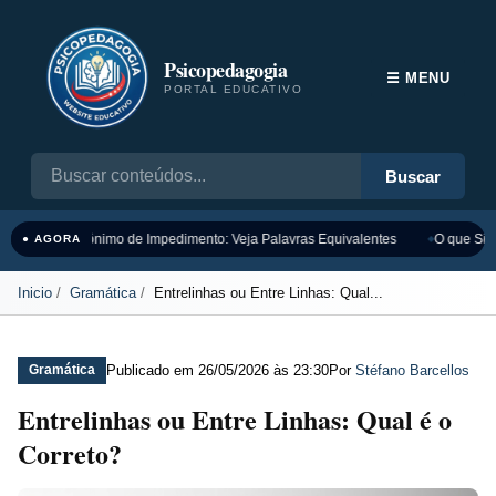
Psicopedagogia
☰ MENU
PORTAL EDUCATIVO
Buscar
Sinônimo de Impedimento: Veja Palavras Equivalentes
O que Sign
● AGORA
Inicio
Gramática
Entrelinhas ou Entre Linhas: Qual...
Publicado em
26/05/2026 às 23:30
Por
Stéfano Barcellos
Gramática
Entrelinhas ou Entre Linhas: Qual é o
Correto?