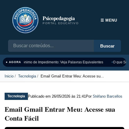
Psicopedagogia
☰ MENU
PORTAL EDUCATIVO
Buscar
Sinônimo de Impedimento: Veja Palavras Equivalentes
O que Sign
● AGORA
Inicio
Tecnologia
Email Gmail Entrar Meu: Acesse su...
Publicado em
26/05/2026 às 21:41
Por
Stéfano Barcellos
Tecnologia
Email Gmail Entrar Meu: Acesse sua
Conta Fácil