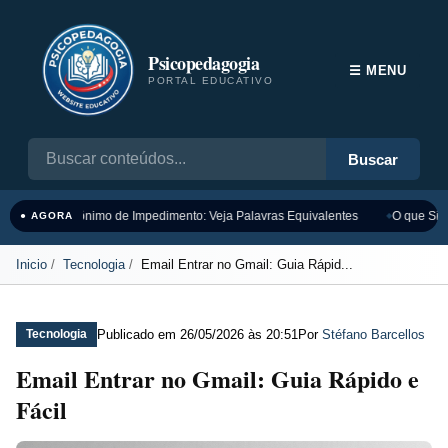
Psicopedagogia
☰ MENU
PORTAL EDUCATIVO
Buscar
Sinônimo de Impedimento: Veja Palavras Equivalentes
O que Sign
● AGORA
Inicio
Tecnologia
Email Entrar no Gmail: Guia Rápid...
Publicado em
26/05/2026 às 20:51
Por
Stéfano Barcellos
Tecnologia
Email Entrar no Gmail: Guia Rápido e
Fácil