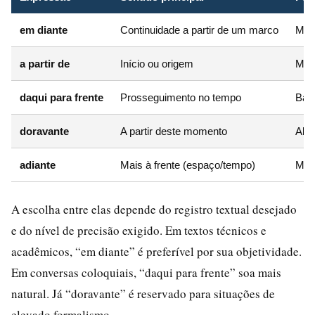
em diante
Continuidade a partir de um marco
Médi
a partir de
Início ou origem
Méd
daqui para frente
Prosseguimento no tempo
Baix
doravante
A partir deste momento
Alta 
adiante
Mais à frente (espaço/tempo)
Méd
A escolha entre elas depende do registro textual desejado
e do nível de precisão exigido. Em textos técnicos e
acadêmicos, “em diante” é preferível por sua objetividade.
Em conversas coloquiais, “daqui para frente” soa mais
natural. Já “doravante” é reservado para situações de
elevado formalismo.