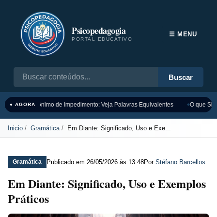
Psicopedagogia
☰ MENU
PORTAL EDUCATIVO
Buscar
Sinônimo de Impedimento: Veja Palavras Equivalentes
O que Sign
● AGORA
Inicio
Gramática
Em Diante: Significado, Uso e Exe...
Publicado em
26/05/2026 às 13:48
Por
Stéfano Barcellos
Gramática
Em Diante: Significado, Uso e Exemplos
Práticos