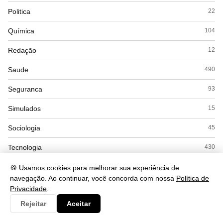
Politica
22
Química
104
Redação
12
Saude
490
Seguranca
93
Simulados
15
Sociologia
45
Tecnologia
430
Turismo
32
🍪 Usamos cookies para melhorar sua experiência de
navegação. Ao continuar, você concorda com nossa
Política de
Vocabulário
1468
Privacidade
.
Rejeitar
Aceitar