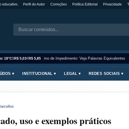
o educativo.
Perfil do Autor
Correções
Política Editorial
Privacidade
Sinônimo de Impedimento: Veja Palavras Equivalentes
o: 18°C
$
R$ 5,03
€
R$ 5,85
ÚDOS ▾
INSTITUCIONAL ▾
LEGAL ▾
REDES SOCIAIS ▾
arcellos
ado, uso e exemplos práticos