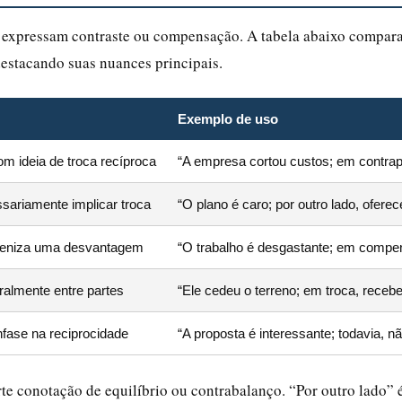
e expressam contraste ou compensação. A tabela abaixo compar
estacando suas nuances principais.
Exemplo de uso
 ideia de troca recíproca
“A empresa cortou custos; em contrapa
sariamente implicar troca
“O plano é caro; por outro lado, ofere
meniza uma desvantagem
“O trabalho é desgastante; em compens
ralmente entre partes
“Ele cedeu o terreno; em troca, rece
fase na reciprocidade
“A proposta é interessante; todavia, 
te conotação de equilíbrio ou contrabalanço. “Por outro lado” 