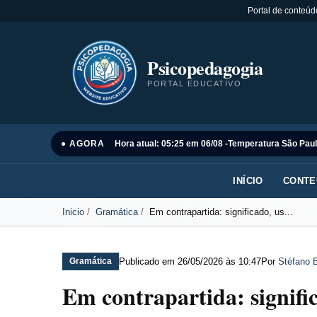
Portal de conteúd
Psicopedagogia
PORTAL EDUCATIVO
● AGORA
Hora atual: 05:25 em 06/08 -
Temperatura São Paul
INÍCIO
CONTE
Inicio
Gramática
Em contrapartida: significado, us...
Publicado em
26/05/2026 às 10:47
Por
Stéfano B
Gramática
Em contrapartida: signific