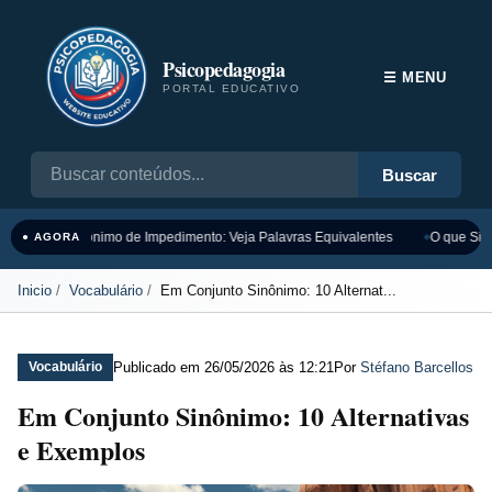
Psicopedagogia
☰ MENU
PORTAL EDUCATIVO
Buscar
Sinônimo de Impedimento: Veja Palavras Equivalentes
O que Sign
● AGORA
Inicio
Vocabulário
Em Conjunto Sinônimo: 10 Alternat...
Publicado em
26/05/2026 às 12:21
Por
Stéfano Barcellos
Vocabulário
Em Conjunto Sinônimo: 10 Alternativas
e Exemplos