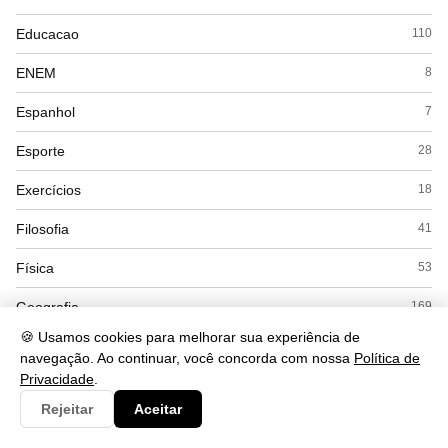
Educacao
110
ENEM
8
Espanhol
7
Esporte
28
Exercícios
18
Filosofia
41
Física
53
Geografia
169
🍪 Usamos cookies para melhorar sua experiência de
Gramática
284
navegação. Ao continuar, você concorda com nossa
Política de
Privacidade
.
História
168
Rejeitar
Aceitar
Inglês
56