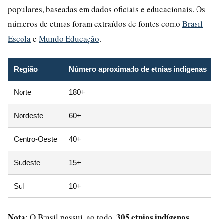
populares, baseadas em dados oficiais e educacionais. Os
números de etnias foram extraídos de fontes como
Brasil
Escola
e
Mundo Educação
.
Região
Número aproximado de etnias indígenas
Norte
180+
Nordeste
60+
Centro-Oeste
40+
Sudeste
15+
Sul
10+
Nota
305 etnias indígenas
: O Brasil possui, ao todo,
,