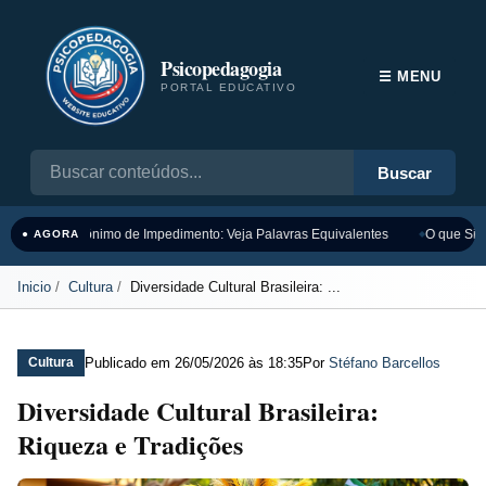
Psicopedagogia
☰ MENU
PORTAL EDUCATIVO
Buscar
Sinônimo de Impedimento: Veja Palavras Equivalentes
O que Sign
● AGORA
Inicio
Cultura
Diversidade Cultural Brasileira: ...
Publicado em
26/05/2026 às 18:35
Por
Stéfano Barcellos
Cultura
Diversidade Cultural Brasileira:
Riqueza e Tradições