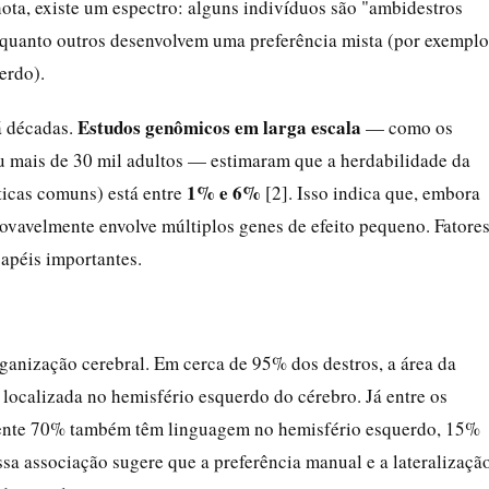
ota, existe um espectro: alguns indivíduos são "ambidestros
nquanto outros desenvolvem uma preferência mista (por exemplo
erdo).
Estudos genômicos em larga escala
á décadas.
— como os
 mais de 30 mil adultos — estimaram que a herdabilidade da
1% e 6%
ticas comuns) está entre
[2]. Isso indica que, embora
ovavelmente envolve múltiplos genes de efeito pequeno. Fatore
péis importantes.
rganização cerebral. Em cerca de 95% dos destros, a área da
localizada no hemisfério esquerdo do cérebro. Já entre os
mente 70% também têm linguagem no hemisfério esquerdo, 15%
ssa associação sugere que a preferência manual e a lateralizaçã