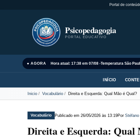
Portal de conteúd
Psicopedagogia
PORTAL EDUCATIVO
● AGORA
Hora atual: 17:38 em 07/08 -
Temperatura São Paul
INÍCIO
CONTE
Inicio
Vocabulário
Direita e Esquerda: Qual Mão é Qual?
Publicado em
26/05/2026 às 13:19
Por
Stéfano
Vocabulário
Direita e Esquerda: Qual