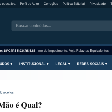
o educativo.
Perfil do Autor
Correções
Política Editorial
Privacidade
Sinônimo de Impedimento: Veja Palavras Equivalentes
o: 18°C
$
R$ 5,03
€
R$ 5,85
ÚDOS ▾
INSTITUCIONAL ▾
LEGAL ▾
REDES SOCIAIS ▾
 Barcellos
 Mão é Qual?