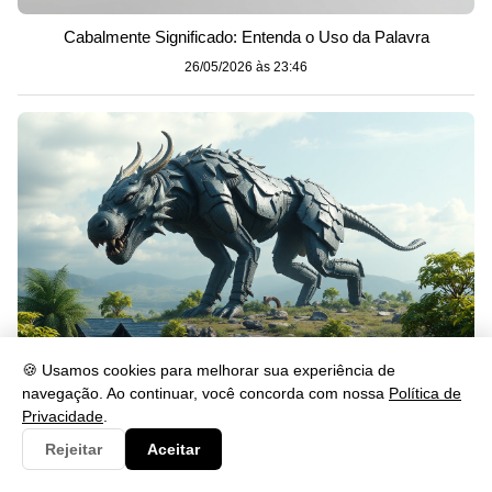
Cabalmente Significado: Entenda o Uso da Palavra
26/05/2026 às 23:46
🍪 Usamos cookies para melhorar sua experiência de
navegação. Ao continuar, você concorda com nossa
Política de
Gerou: Significado, Uso e Exemplos na Língua Portuguesa
Privacidade
.
26/05/2026 às 23:46
Rejeitar
Aceitar