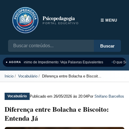
Psicopedagogia
☰ MENU
PORTAL EDUCATIVO
Buscar
Sinônimo de Impedimento: Veja Palavras Equivalentes
O que Sign
● AGORA
Inicio
Vocabulário
Diferença entre Bolacha e Biscoit...
Publicado em
26/05/2026 às 20:04
Por
Stéfano Barcellos
Vocabulário
Diferença entre Bolacha e Biscoito:
Entenda Já