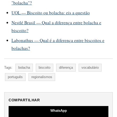
"bolacha"?
UOL — Biscoito ou bolacha: eis a questão
Nestlé Brasil — Qual a diferença entre bolacha e
biscoito?
Labonathus — Qual é a diferença entre biscoitos e
bolachas?
Tags:
bolacha
biscoito
diferença
vocabulário
português
regionalismos
COMPARTILHAR
WhatsApp