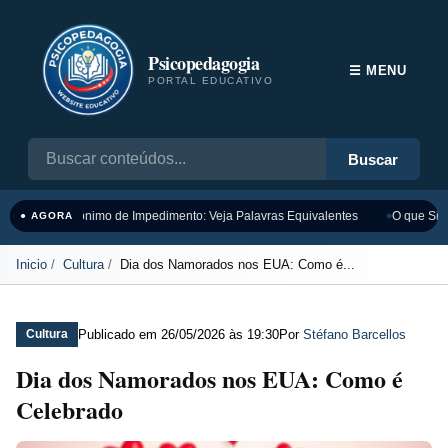
Psicopedagogia
☰ MENU
PORTAL EDUCATIVO
Buscar
Sinônimo de Impedimento: Veja Palavras Equivalentes
O que Sign
● AGORA
Inicio
Cultura
Dia dos Namorados nos EUA: Como é...
Publicado em
26/05/2026 às 19:30
Por
Stéfano Barcellos
Cultura
Dia dos Namorados nos EUA: Como é
Celebrado