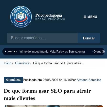
Psicopedagogia
☰ MENU
PORTAL EDUCATIVO
Buscar
Sinônimo de Impedimento: Veja Palavras Equivalentes
O que Sign
● AGORA
Inicio
Gramática
De que forma usar SEO para atrair...
Publicado em
26/05/2026 às 16:46
Por
Stéfano Barcellos
Gramática
De que forma usar SEO para atrair
mais clientes