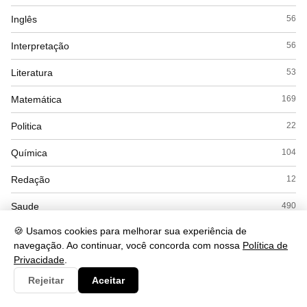
Inglês
56
Interpretação
56
Literatura
53
Matemática
169
Politica
22
Química
104
Redação
12
Saude
490
🍪 Usamos cookies para melhorar sua experiência de
Seguranca
93
navegação. Ao continuar, você concorda com nossa
Política de
Simulados
Privacidade
.
15
Rejeitar
Aceitar
Sociologia
45