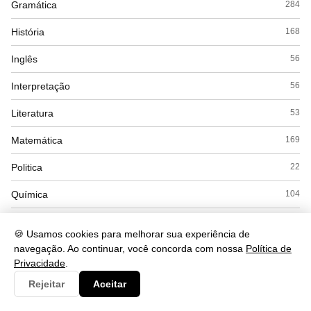
Gramática
284
História
168
Inglês
56
Interpretação
56
Literatura
53
Matemática
169
Politica
22
Química
104
Redação
12
🍪 Usamos cookies para melhorar sua experiência de
Saude
navegação. Ao continuar, você concorda com nossa
Política de
490
Privacidade
.
Seguranca
93
Rejeitar
Aceitar
Simulados
15