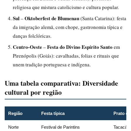
religiosa que mistura catolicismo e cultura popular.
Sul
Oktoberfest de Blumenau
–
(Santa Catarina): festa
da imigração alemã, com chope, gastronomia típica e
danças folclóricas.
Centro-Oeste
Festa do Divino Espírito Santo
–
em
Pirenópolis (Goiás): cavalhadas, folias e rituais que
unem tradição portuguesa e indígena.
Uma tabela comparativa: Diversidade
cultural por região
Região
Festa típica
Prato e
Norte
Festival de Parintins
Tacacá