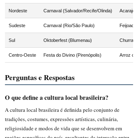
Nordeste
Carnaval (Salvador/Recife/Olinda)
Acarajé
Sudeste
Carnaval (Rio/São Paulo)
Feijoada
Sul
Oktoberfest (Blumenau)
Churras
Centro-Oeste
Festa do Divino (Pirenópolis)
Arroz co
Perguntas e Respostas
O que define a cultura local brasileira?
A cultura local brasileira é definida pelo conjunto de
tradições, costumes, expressões artísticas, culinária,
religiosidade e modos de vida que se desenvolvem em
regiões específicas do país, resultantes da interação entre