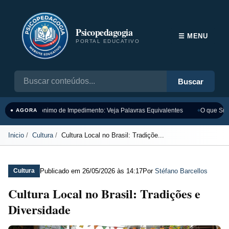
Psicopedagogia
☰ MENU
PORTAL EDUCATIVO
Buscar
Sinônimo de Impedimento: Veja Palavras Equivalentes
O que Sign
● AGORA
Inicio
Cultura
Cultura Local no Brasil: Tradiçõe...
Publicado em
26/05/2026 às 14:17
Por
Stéfano Barcellos
Cultura
Cultura Local no Brasil: Tradições e
Diversidade