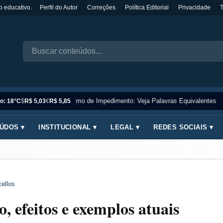
o educativo.
Perfil do Autor
Correções
Política Editorial
Privacidade
Sinônimo de Impedimento: Veja Palavras Equivalentes
o: 18°C
$
R$ 5,03
€
R$ 5,85
ÚDOS ▾
INSTITUCIONAL ▾
LEGAL ▾
REDES SOCIAIS ▾
ellos
, efeitos e exemplos atuais