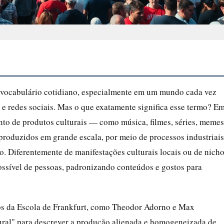
o vocabulário cotidiano, especialmente em um mundo cada vez
 e redes sociais. Mas o que exatamente significa esse termo? E
unto de produtos culturais — como música, filmes, séries, memes
oduzidos em grande escala, por meio de processos industriais
. Diferentemente de manifestações culturais locais ou de nicho
ossível de pessoas, padronizando conteúdos e gostos para
cos da Escola de Frankfurt, como Theodor Adorno e Max
ural" para descrever a produção alienada e homogeneizada de