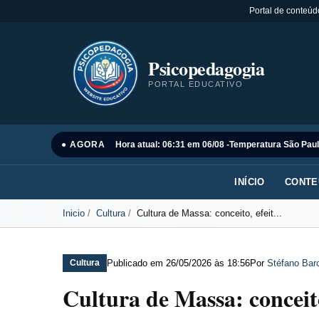
Portal de conteúd
Psicopedagogia
PORTAL EDUCATIVO
● AGORA
Hora atual: 06:31 em 06/08 -
Temperatura São Paul
INÍCIO
CONTE
Inicio
Cultura
Cultura de Massa: conceito, efeit...
Publicado em
26/05/2026 às 18:56
Por
Stéfano Barc
Cultura
Cultura de Massa: conceito