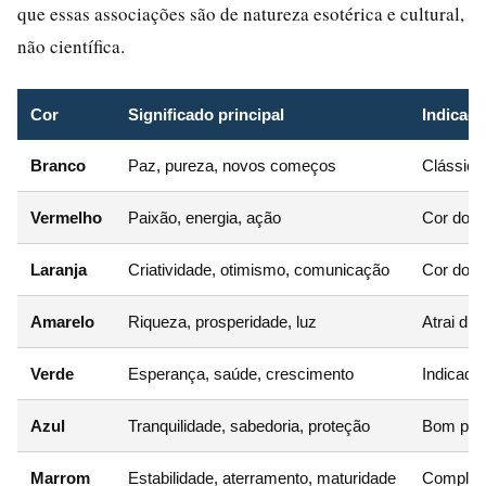
que essas associações são de natureza esotérica e cultural,
não científica.
Cor
Significado principal
Indicaçã
Branco
Paz, pureza, novos começos
Clássico 
Vermelho
Paixão, energia, ação
Cor do a
Laranja
Criatividade, otimismo, comunicação
Cor do a
Amarelo
Riqueza, prosperidade, luz
Atrai din
Verde
Esperança, saúde, crescimento
Indicado
Azul
Tranquilidade, sabedoria, proteção
Bom para
Marrom
Estabilidade, aterramento, maturidade
Compleme