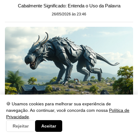
Cabalmente Significado: Entenda o Uso da Palavra
26/05/2026 às 23:46
🍪 Usamos cookies para melhorar sua experiência de
Gerou: Significado, Uso e Exemplos na Língua Portuguesa
navegação. Ao continuar, você concorda com nossa
Política de
Privacidade
.
26/05/2026 às 23:46
Rejeitar
Aceitar