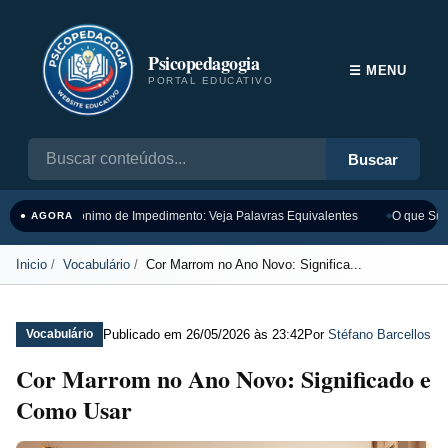
Psicopedagogia
☰ MENU
PORTAL EDUCATIVO
Buscar
Sinônimo de Impedimento: Veja Palavras Equivalentes
O que Sign
● AGORA
Inicio
Vocabulário
Cor Marrom no Ano Novo: Significa...
Publicado em
26/05/2026 às 23:42
Por
Stéfano Barcellos
Vocabulário
Cor Marrom no Ano Novo: Significado e
Como Usar