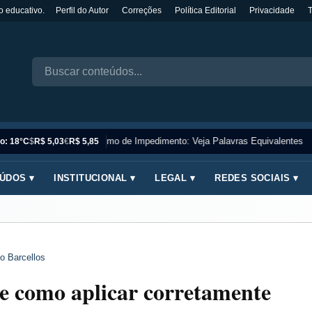
o educativo.
Perfil do Autor
Correções
Política Editorial
Privacidade
Sinônimo de Impedimento: Veja Palavras Equivalentes
o: 18°C
$
R$ 5,03
€
R$ 5,85
ÚDOS ▾
INSTITUCIONAL ▾
LEGAL ▾
REDES SOCIAIS ▾
o Barcellos
 e como aplicar corretamente