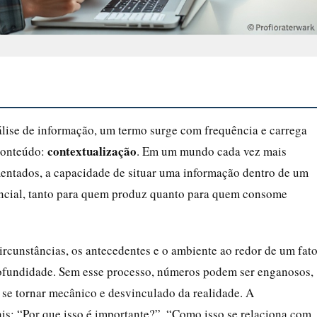
lise de informação, um termo surge com frequência e carrega
contextualização
 conteúdo:
. Em um mundo cada vez mais
mentados, a capacidade de situar uma informação dentro de um
encial, tanto para quem produz quanto para quem consome
circunstâncias, os antecedentes e o ambiente ao redor de um fato
rofundidade. Sem esse processo, números podem ser enganosos,
se tornar mecânico e desvinculado da realidade. A
s: “Por que isso é importante?”, “Como isso se relaciona com