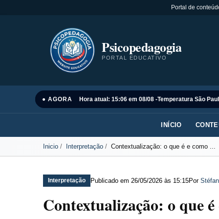
Portal de conteúd
Psicopedagogia
PORTAL EDUCATIVO
● AGORA
Hora atual: 15:06 em 08/08 -
Temperatura São Paul
INÍCIO
CONTE
Inicio
Interpretação
Contextualização: o que é e como ...
Publicado em
26/05/2026 às 15:15
Por
Stéfan
Interpretação
Contextualização: o que é