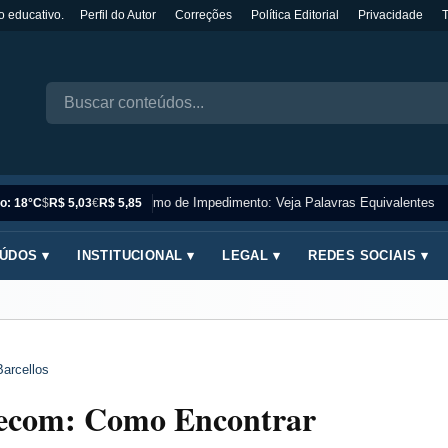
o educativo.
Perfil do Autor
Correções
Política Editorial
Privacidade
Sinônimo de Impedimento: Veja Palavras Equivalentes
o: 18°C
$
R$ 5,03
€
R$ 5,85
ÚDOS ▾
INSTITUCIONAL ▾
LEGAL ▾
REDES SOCIAIS ▾
Barcellos
lecom: Como Encontrar