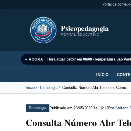
Portal de conteúd
Psicopedagogia
PORTAL EDUCATIVO
● AGORA
Hora atual: 09:57 em 08/08 -
Temperatura São Paul
INÍCIO
CONTE
Inicio
Tecnologia
Consulta Número Abr Telecom: Como...
Publicado em
26/05/2026 às 16:12
Por
Stéfano 
Tecnologia
Consulta Número Abr Te