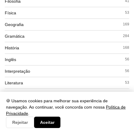
Filosofia
41
Física
53
Geografia
169
Gramática
284
História
168
Inglês
56
Interpretação
56
Literatura
53
Matemática
169
🍪 Usamos cookies para melhorar sua experiência de
Politica
22
navegação. Ao continuar, você concorda com nossa
Política de
Privacidade
.
Química
104
Rejeitar
Aceitar
Redação
12