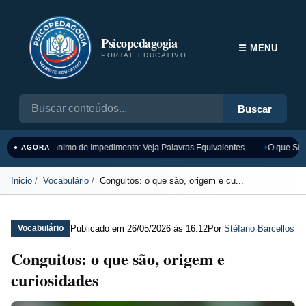
Psicopedagogia
☰ MENU
PORTAL EDUCATIVO
Buscar
Sinônimo de Impedimento: Veja Palavras Equivalentes
O que Sign
● AGORA
Inicio
Vocabulário
Conguitos: o que são, origem e cu...
Publicado em
26/05/2026 às 16:12
Por
Stéfano Barcellos
Vocabulário
Conguitos: o que são, origem e
curiosidades