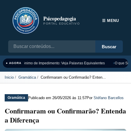
Psicopedagogia
☰ MENU
PORTAL EDUCATIVO
Buscar
Sinônimo de Impedimento: Veja Palavras Equivalentes
O que Sign
● AGORA
Inicio
Gramática
Confirmaram ou Confirmarão? Enten...
Publicado em
26/05/2026 às 11:57
Por
Stéfano Barcellos
Gramática
Confirmaram ou Confirmarão? Entenda
a Diferença