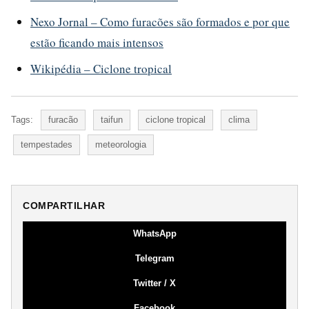
Nexo Jornal – Como furacões são formados e por que
estão ficando mais intensos
Wikipédia – Ciclone tropical
Tags:
furacão
taifun
ciclone tropical
clima
tempestades
meteorologia
COMPARTILHAR
WhatsApp
Telegram
Twitter / X
Facebook