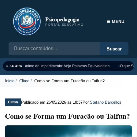
Psicopedagogia
☰ MENU
PORTAL EDUCATIVO
Buscar
Sinônimo de Impedimento: Veja Palavras Equivalentes
O que Sign
● AGORA
Inicio
Clima
Como se Forma um Furacão ou Taifun?
Publicado em
26/05/2026 às 18:37
Por
Stéfano Barcellos
Clima
Como se Forma um Furacão ou Taifun?