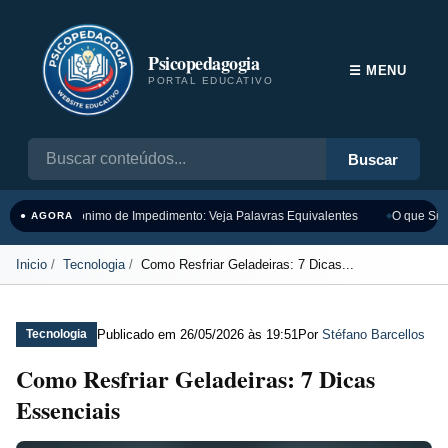
Psicopedagogia
☰ MENU
PORTAL EDUCATIVO
Buscar
Sinônimo de Impedimento: Veja Palavras Equivalentes
O que Sign
● AGORA
Inicio
Tecnologia
Como Resfriar Geladeiras: 7 Dicas...
Publicado em
26/05/2026 às 19:51
Por
Stéfano Barcellos
Tecnologia
Como Resfriar Geladeiras: 7 Dicas
Essenciais