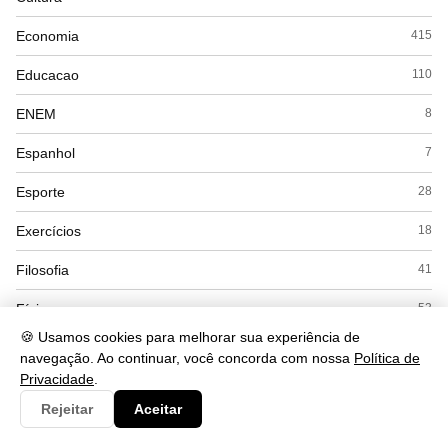
Economia
415
Educacao
110
ENEM
8
Espanhol
7
Esporte
28
Exercícios
18
Filosofia
41
Física
53
🍪 Usamos cookies para melhorar sua experiência de
Geografia
169
navegação. Ao continuar, você concorda com nossa
Política de
Privacidade
.
Gramática
284
Rejeitar
Aceitar
História
168