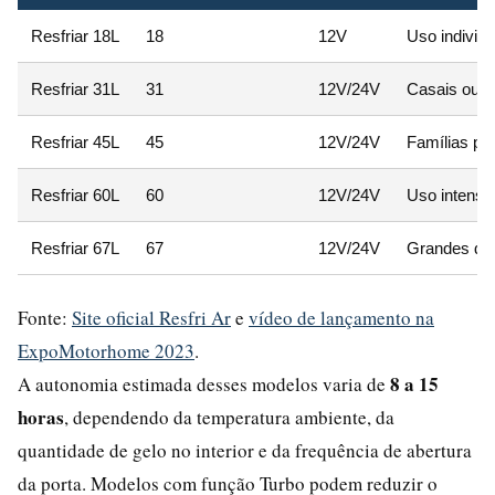
Resfriar 18L
18
12V
Uso individu
Resfriar 31L
31
12V/24V
Casais ou p
Resfriar 45L
45
12V/24V
Famílias p
Resfriar 60L
60
12V/24V
Uso intensi
Resfriar 67L
67
12V/24V
Grandes de
Fonte:
Site oficial Resfri Ar
e
vídeo de lançamento na
ExpoMotorhome 2023
.
8 a 15
A autonomia estimada desses modelos varia de
horas
, dependendo da temperatura ambiente, da
quantidade de gelo no interior e da frequência de abertura
da porta. Modelos com função Turbo podem reduzir o