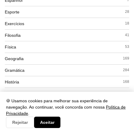
Espanhol
7
Esporte
28
Exercícios
18
Filosofia
41
Física
53
Geografia
169
Gramática
284
História
168
Inglês
56
🍪 Usamos cookies para melhorar sua experiência de
Interpretação
56
navegação. Ao continuar, você concorda com nossa
Política de
Privacidade
.
Literatura
53
Rejeitar
Aceitar
Matemática
169