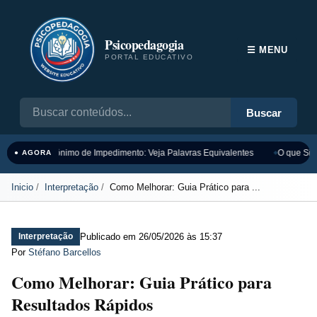
Psicopedagogia
☰ MENU
PORTAL EDUCATIVO
Buscar
Sinônimo de Impedimento: Veja Palavras Equivalentes
O que Sign
● AGORA
Inicio
Interpretação
Como Melhorar: Guia Prático para ...
Publicado em
26/05/2026 às 15:37
Interpretação
Por
Stéfano Barcellos
Como Melhorar: Guia Prático para
Resultados Rápidos