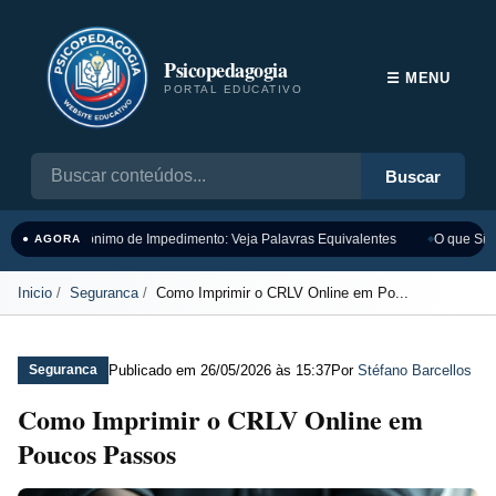
Psicopedagogia
☰ MENU
PORTAL EDUCATIVO
Buscar
Sinônimo de Impedimento: Veja Palavras Equivalentes
O que Sign
● AGORA
Inicio
Seguranca
Como Imprimir o CRLV Online em Po...
Publicado em
26/05/2026 às 15:37
Por
Stéfano Barcellos
Seguranca
Como Imprimir o CRLV Online em
Poucos Passos