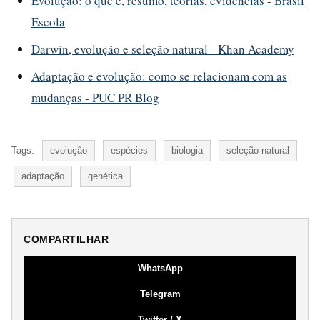
Evolução: o que é, resumo, teorias, evidências - Brasil
Escola
Darwin, evolução e seleção natural - Khan Academy
Adaptação e evolução: como se relacionam com as
mudanças - PUC PR Blog
Tags:
evolução
espécies
biologia
seleção natural
adaptação
genética
COMPARTILHAR
WhatsApp
Telegram
Twitter / X