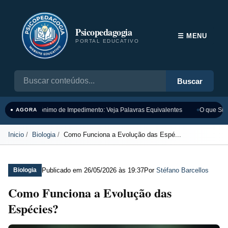
Psicopedagogia
☰ MENU
PORTAL EDUCATIVO
Buscar
Sinônimo de Impedimento: Veja Palavras Equivalentes
O que Sign
● AGORA
Inicio
Biologia
Como Funciona a Evolução das Espé...
Publicado em
26/05/2026 às 19:37
Por
Stéfano Barcellos
Biologia
Como Funciona a Evolução das
Espécies?