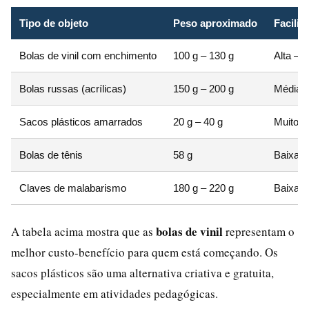
Tipo de objeto
Peso aproximado
Facilid
Bolas de vinil com enchimento
100 g – 130 g
Alta – 
Bolas russas (acrílicas)
150 g – 200 g
Média –
Sacos plásticos amarrados
20 g – 40 g
Muito a
Bolas de tênis
58 g
Baixa – 
Claves de malabarismo
180 g – 220 g
Baixa –
bolas de vinil
A tabela acima mostra que as
representam o
melhor custo-benefício para quem está começando. Os
sacos plásticos são uma alternativa criativa e gratuita,
especialmente em atividades pedagógicas.