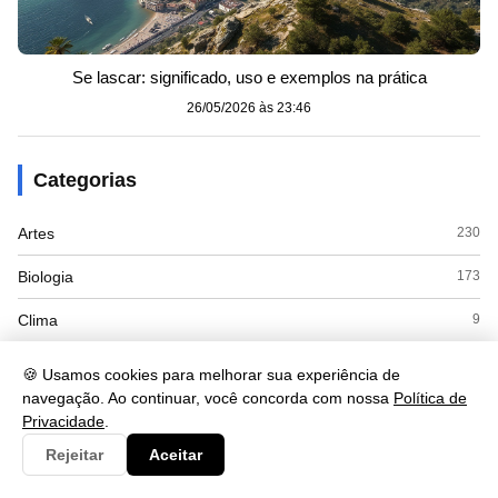
Se lascar: significado, uso e exemplos na prática
26/05/2026 às 23:46
Categorias
Artes
230
Biologia
173
Clima
9
Cultura
125
🍪 Usamos cookies para melhorar sua experiência de
navegação. Ao continuar, você concorda com nossa
Política de
Economia
415
Privacidade
.
Educacao
110
Rejeitar
Aceitar
ENEM
8