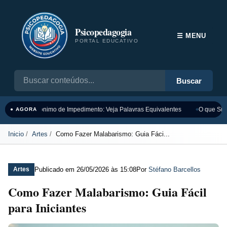
Psicopedagogia
☰ MENU
PORTAL EDUCATIVO
Buscar
Sinônimo de Impedimento: Veja Palavras Equivalentes
O que Sign
● AGORA
Inicio
Artes
Como Fazer Malabarismo: Guia Fáci...
Publicado em
26/05/2026 às 15:08
Por
Stéfano Barcellos
Artes
Como Fazer Malabarismo: Guia Fácil
para Iniciantes