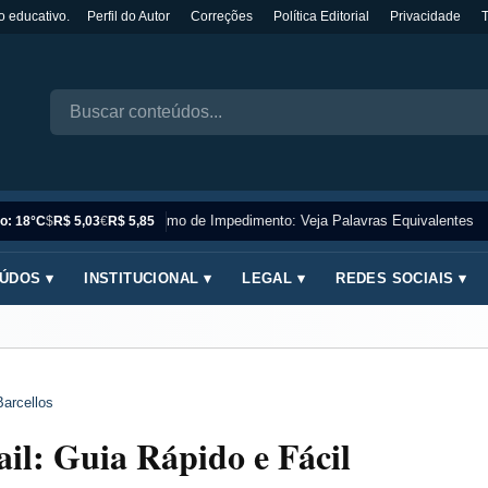
o educativo.
Perfil do Autor
Correções
Política Editorial
Privacidade
Sinônimo de Impedimento: Veja Palavras Equivalentes
o: 18°C
$
R$ 5,03
€
R$ 5,85
ÚDOS ▾
INSTITUCIONAL ▾
LEGAL ▾
REDES SOCIAIS ▾
Barcellos
l: Guia Rápido e Fácil