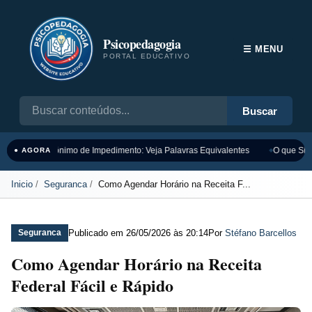
Psicopedagogia
☰ MENU
PORTAL EDUCATIVO
Buscar
Sinônimo de Impedimento: Veja Palavras Equivalentes
O que Sign
● AGORA
Inicio
Seguranca
Como Agendar Horário na Receita F...
Publicado em
26/05/2026 às 20:14
Por
Stéfano Barcellos
Seguranca
Como Agendar Horário na Receita
Federal Fácil e Rápido