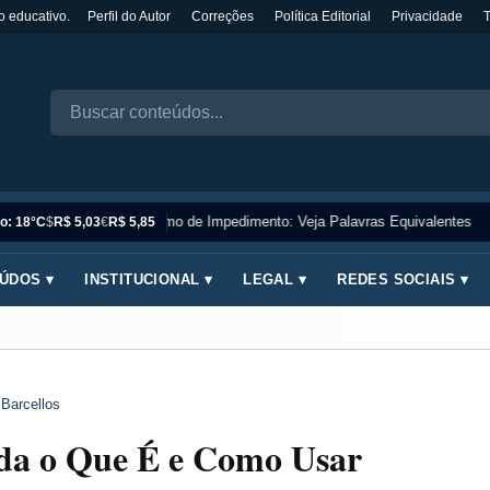
o educativo.
Perfil do Autor
Correções
Política Editorial
Privacidade
Sinônimo de Impedimento: Veja Palavras Equivalentes
o: 18°C
$
R$ 5,03
€
R$ 5,85
ÚDOS ▾
INSTITUCIONAL ▾
LEGAL ▾
REDES SOCIAIS ▾
 Barcellos
nda o Que É e Como Usar