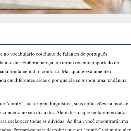
e no vocabulário cotidiano de falantes de português,
 bem-estar. Embora pareça um termo recente importado do
mana fundamental: o conforto. Mas qual é exatamente o
da em diferentes áreas e por que ela se tornou uma tendência
 de "comfy", sua origem linguística, suas aplicações na moda e
e conceito no seu dia a dia. Além disso, apresentaremos dados,
ara esclarecer todas as dúvidas. Ao final, você encontrará uma
hadas. Prepare-se para descobrir que ser "comfy" vai muito alé