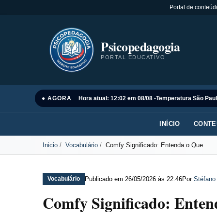
Portal de conteúd
Psicopedagogia
PORTAL EDUCATIVO
● AGORA
Hora atual: 12:02 em 08/08 -
Temperatura São Paul
INÍCIO
CONTE
Inicio
Vocabulário
Comfy Significado: Entenda o Que ...
Publicado em
26/05/2026 às 22:46
Por
Stéfano
Vocabulário
Comfy Significado: Ente