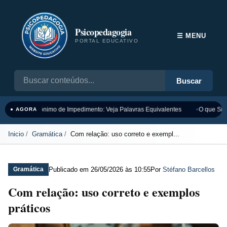
Psicopedagogia
☰ MENU
PORTAL EDUCATIVO
Buscar
Sinônimo de Impedimento: Veja Palavras Equivalentes
O que Sign
● AGORA
Inicio
Gramática
Com relação: uso correto e exempl...
Publicado em
26/05/2026 às 10:55
Por
Stéfano Barcellos
Gramática
Com relação: uso correto e exemplos
práticos