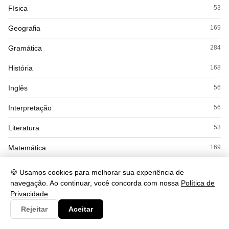
Física
53
Geografia
169
Gramática
284
História
168
Inglês
56
Interpretação
56
Literatura
53
Matemática
169
Politica
22
🍪 Usamos cookies para melhorar sua experiência de
navegação. Ao continuar, você concorda com nossa
Política de
Química
104
Privacidade
.
Redação
12
Rejeitar
Aceitar
Saude
490