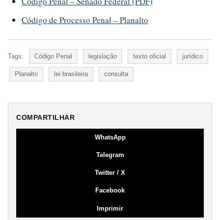
Código Penal – Senado Federal (PDF)
Código de Processo Penal – Planalto
Tags:
Código Penal
legislação
texto oficial
jurídico
Planalto
lei brasileira
consulta
COMPARTILHAR
WhatsApp
Telegram
Twitter / X
Facebook
Imprimir