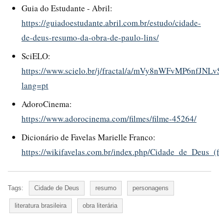
Guia do Estudante - Abril:
https://guiadoestudante.abril.com.br/estudo/cidade-
de-deus-resumo-da-obra-de-paulo-lins/
SciELO:
https://www.scielo.br/j/fractal/a/mVy8nWFvMP6nfJNL
lang=pt
AdoroCinema:
https://www.adorocinema.com/filmes/filme-45264/
Dicionário de Favelas Marielle Franco:
https://wikifavelas.com.br/index.php/Cidade_de_Deus_(f
Tags:
Cidade de Deus
resumo
personagens
literatura brasileira
obra literária