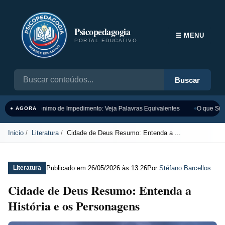
Psicopedagogia
☰ MENU
PORTAL EDUCATIVO
Buscar
Sinônimo de Impedimento: Veja Palavras Equivalentes
O que Sign
● AGORA
Inicio
Literatura
Cidade de Deus Resumo: Entenda a ...
Publicado em
26/05/2026 às 13:26
Por
Stéfano Barcellos
Literatura
Cidade de Deus Resumo: Entenda a
História e os Personagens