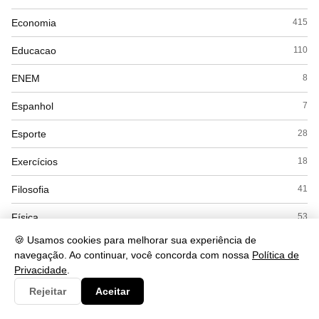
Economia
415
Educacao
110
ENEM
8
Espanhol
7
Esporte
28
Exercícios
18
Filosofia
41
Física
53
🍪 Usamos cookies para melhorar sua experiência de
Geografia
169
navegação. Ao continuar, você concorda com nossa
Política de
Privacidade
.
Gramática
284
Rejeitar
Aceitar
História
168