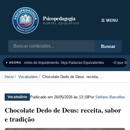
Psicopedagogia
☰ MENU
PORTAL EDUCATIVO
Buscar
Sinônimo de Impedimento: Veja Palavras Equivalentes
O que Sign
● AGORA
Inicio
Vocabulário
Chocolate Dedo de Deus: receita, ...
Publicado em
26/05/2026 às 13:19
Por
Stéfano Barcellos
Vocabulário
Chocolate Dedo de Deus: receita, sabor
e tradição