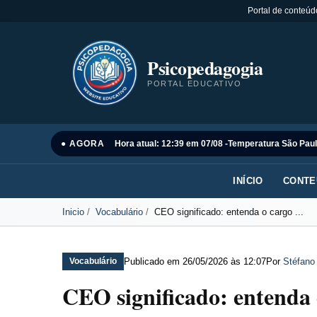
Portal de conteúd
Psicopedagogia
PORTAL EDUCATIVO
● AGORA
Hora atual: 12:39 em 07/08 -
Temperatura São Paul
INÍCIO
CONTE
Inicio
Vocabulário
CEO significado: entenda o cargo ...
Publicado em
26/05/2026 às 12:07
Por
Stéfano
Vocabulário
CEO significado: entenda