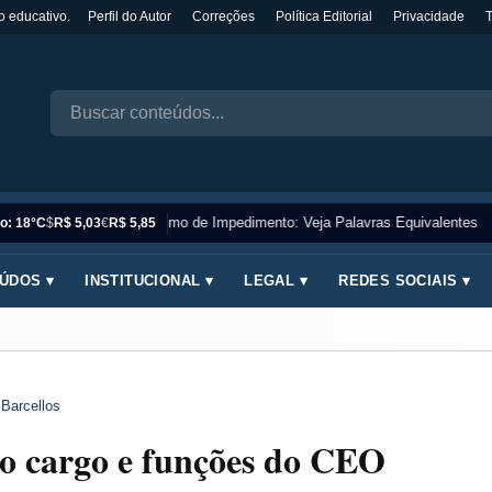
o educativo.
Perfil do Autor
Correções
Política Editorial
Privacidade
Sinônimo de Impedimento: Veja Palavras Equivalentes
o: 18°C
$
R$ 5,03
€
R$ 5,85
ÚDOS ▾
INSTITUCIONAL ▾
LEGAL ▾
REDES SOCIAIS ▾
 Barcellos
 o cargo e funções do CEO