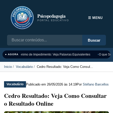
Psicopedagogia
☰ MENU
PORTAL EDUCATIVO
Buscar
Sinônimo de Impedimento: Veja Palavras Equivalentes
O que Sign
● AGORA
Inicio
Vocabulário
Cedro Resultado: Veja Como Consul...
Publicado em
26/05/2026 às 14:19
Por
Stéfano Barcellos
Vocabulário
Cedro Resultado: Veja Como Consultar
o Resultado Online