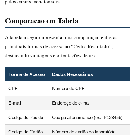
pelos canais mencionados.
Comparacao em Tabela
A tabela a seguir apresenta uma comparação entre as
principais formas de acesso ao “Cedro Resultado”,
destacando vantagens e orientações de uso.
Forma de Acesso
Dados Necessários
Va
CPF
Número do CPF
Id
E-mail
Endereço de e-mail
Pr
Código do Pedido
Código alfanumérico (ex.: P123456)
Di
Código do Cartão
Número do cartão do laboratório
Rá