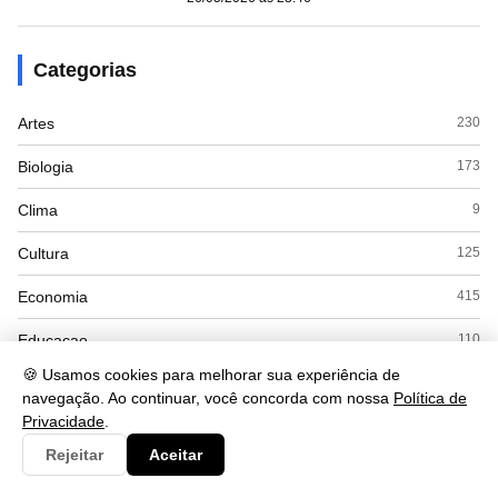
Categorias
Artes
230
Biologia
173
Clima
9
Cultura
125
Economia
415
Educacao
110
🍪 Usamos cookies para melhorar sua experiência de
ENEM
8
navegação. Ao continuar, você concorda com nossa
Política de
Privacidade
.
Espanhol
7
Rejeitar
Aceitar
Esporte
28