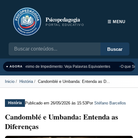
Psicopedagogia
☰ MENU
PORTAL EDUCATIVO
Buscar
Sinônimo de Impedimento: Veja Palavras Equivalentes
O que Sign
● AGORA
Inicio
História
Candomblé e Umbanda: Entenda as D...
Publicado em
26/05/2026 às 15:53
Por
Stéfano Barcellos
História
Candomblé e Umbanda: Entenda as
Diferenças