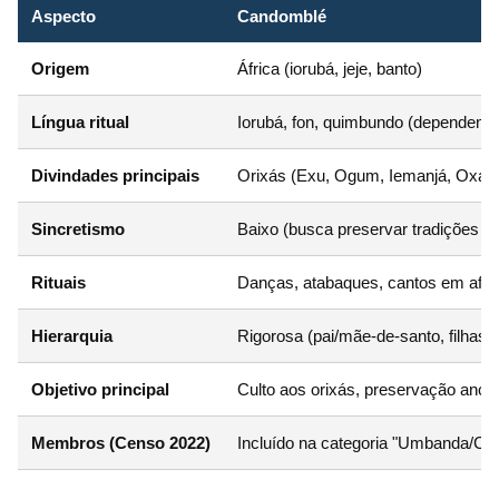
Aspecto
Candomblé
Origem
África (iorubá, jeje, banto)
Língua ritual
Iorubá, fon, quimbundo (dependend
Divindades principais
Orixás (Exu, Ogum, Iemanjá, Oxalá,
Sincretismo
Baixo (busca preservar tradições af
Rituais
Danças, atabaques, cantos em afri
Hierarquia
Rigorosa (pai/mãe-de-santo, filhas/
Objetivo principal
Culto aos orixás, preservação ances
Membros (Censo 2022)
Incluído na categoria "Umbanda/C