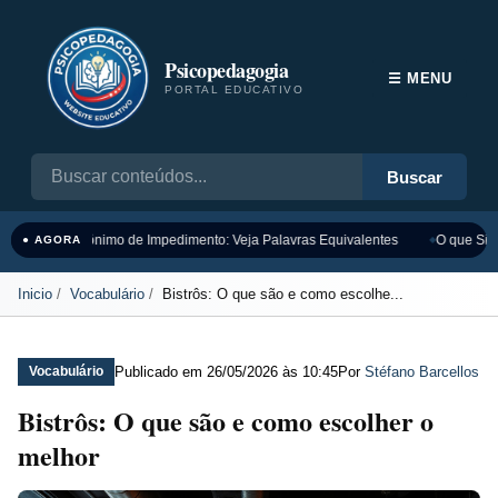
Psicopedagogia
☰ MENU
PORTAL EDUCATIVO
Buscar
Sinônimo de Impedimento: Veja Palavras Equivalentes
O que Sign
● AGORA
Inicio
Vocabulário
Bistrôs: O que são e como escolhe...
Publicado em
26/05/2026 às 10:45
Por
Stéfano Barcellos
Vocabulário
Bistrôs: O que são e como escolher o
melhor