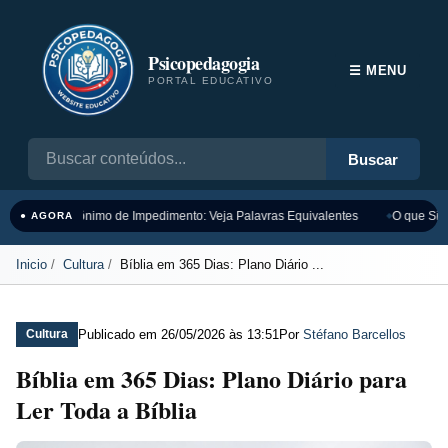
Psicopedagogia
☰ MENU
PORTAL EDUCATIVO
Buscar
Sinônimo de Impedimento: Veja Palavras Equivalentes
O que Sign
● AGORA
Inicio
Cultura
Bíblia em 365 Dias: Plano Diário ...
Publicado em
26/05/2026 às 13:51
Por
Stéfano Barcellos
Cultura
Bíblia em 365 Dias: Plano Diário para
Ler Toda a Bíblia