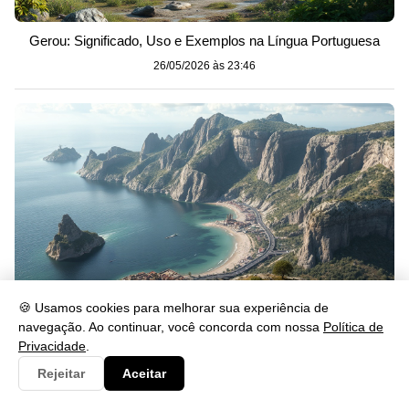
Gerou: Significado, Uso e Exemplos na Língua Portuguesa
26/05/2026 às 23:46
🍪 Usamos cookies para melhorar sua experiência de
navegação. Ao continuar, você concorda com nossa
Política de
Privacidade
.
Se lascar: significado, uso e exemplos na prática
Rejeitar
Aceitar
26/05/2026 às 23:46