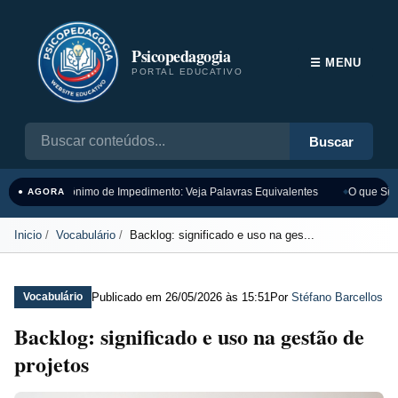
Psicopedagogia
☰ MENU
PORTAL EDUCATIVO
Buscar
Sinônimo de Impedimento: Veja Palavras Equivalentes
O que Sign
● AGORA
Inicio
Vocabulário
Backlog: significado e uso na ges...
Publicado em
26/05/2026 às 15:51
Por
Stéfano Barcellos
Vocabulário
Backlog: significado e uso na gestão de
projetos