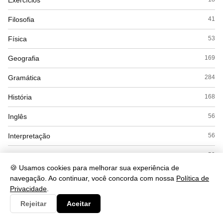
Filosofia
41
Física
53
Geografia
169
Gramática
284
História
168
Inglês
56
Interpretação
56
Literatura
53
🍪 Usamos cookies para melhorar sua experiência de
Matemática
169
navegação. Ao continuar, você concorda com nossa
Política de
Privacidade
.
Politica
22
Rejeitar
Aceitar
Química
104