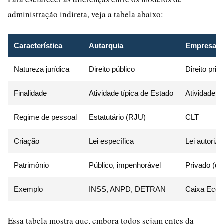
administração indireta, veja a tabela abaixo:
Característica
Autarquia
Empresa P
Natureza jurídica
Direito público
Direito priv
Finalidade
Atividade típica de Estado
Atividade e
Regime de pessoal
Estatutário (RJU)
CLT
Criação
Lei específica
Lei autoriza
Patrimônio
Público, impenhorável
Privado (da
Exemplo
INSS, ANPD, DETRAN
Caixa Econ
Essa tabela mostra que, embora todos sejam entes da