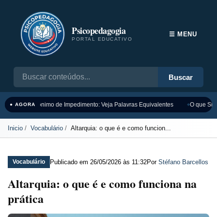
Psicopedagogia
☰ MENU
PORTAL EDUCATIVO
Buscar
Sinônimo de Impedimento: Veja Palavras Equivalentes
O que Sign
● AGORA
Inicio
Vocabulário
Altarquia: o que é e como funcion...
Publicado em
26/05/2026 às 11:32
Por
Stéfano Barcellos
Vocabulário
Altarquia: o que é e como funciona na
prática