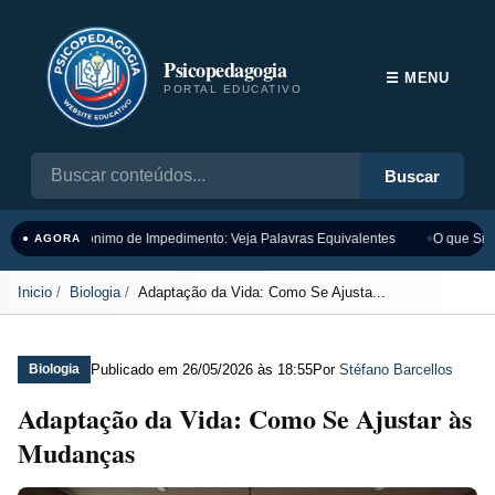
Psicopedagogia
☰ MENU
PORTAL EDUCATIVO
Buscar
Sinônimo de Impedimento: Veja Palavras Equivalentes
O que Sign
● AGORA
Inicio
Biologia
Adaptação da Vida: Como Se Ajusta...
Publicado em
26/05/2026 às 18:55
Por
Stéfano Barcellos
Biologia
Adaptação da Vida: Como Se Ajustar às
Mudanças