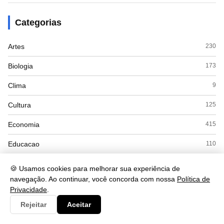
Categorias
Artes
230
Biologia
173
Clima
9
Cultura
125
Economia
415
Educacao
110
ENEM
8
🍪 Usamos cookies para melhorar sua experiência de
navegação. Ao continuar, você concorda com nossa
Política de
Espanhol
7
Privacidade
.
Esporte
28
Rejeitar
Aceitar
Exercícios
18