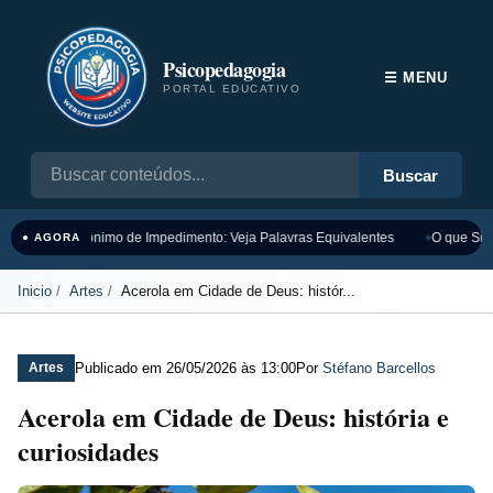
Psicopedagogia
☰ MENU
PORTAL EDUCATIVO
Buscar
Sinônimo de Impedimento: Veja Palavras Equivalentes
O que Sign
● AGORA
Inicio
Artes
Acerola em Cidade de Deus: histór...
Publicado em
26/05/2026 às 13:00
Por
Stéfano Barcellos
Artes
Acerola em Cidade de Deus: história e
curiosidades