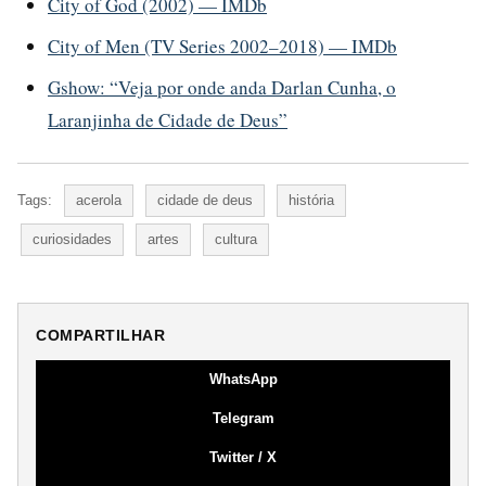
City of God (2002) — IMDb
City of Men (TV Series 2002–2018) — IMDb
Gshow: “Veja por onde anda Darlan Cunha, o
Laranjinha de Cidade de Deus”
Tags:
acerola
cidade de deus
história
curiosidades
artes
cultura
COMPARTILHAR
WhatsApp
Telegram
Twitter / X